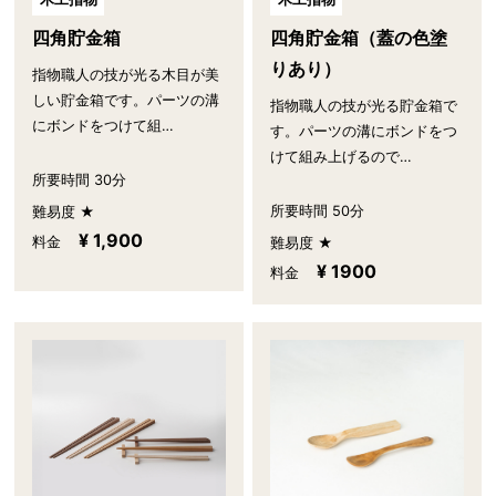
四角貯金箱
四角貯金箱（蓋の色塗
りあり）
指物職人の技が光る木目が美
しい貯金箱です。パーツの溝
指物職人の技が光る貯金箱で
にボンドをつけて組…
す。パーツの溝にボンドをつ
けて組み上げるので…
所要時間 30分
所要時間 50分
難易度 ★
¥ 1,900
料金
難易度 ★
¥ 1900
料金