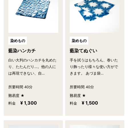
染めもの
染めもの
藍染ハンカチ
藍染てぬぐい
白い大判のハンカチを丸めた
手を拭うはもちろん、巻いた
り、たたんだり…。他の人に
り飾ったり様々な使い方がで
は再現できない、自…
きます。 あづま袋…
所要時間 40分
所要時間 40分
難易度 ★
難易度 ★
¥ 1,300
¥ 1,500
料金
料金