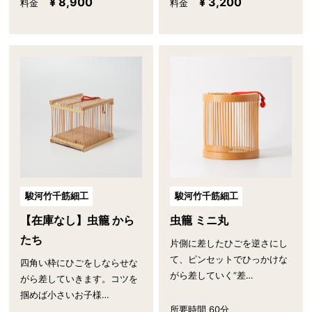
¥ 8,900
¥ 3,200
料金
料金
駿河竹千筋細工
駿河竹千筋細工
【在庫なし】虫籠 から
虫籠 ミニ丸
たち
片側に差したひごを逆さにし
て、ピンセットでひっかけな
四角い枠にひごをしならせな
がら差していく”差…
がら差していきます。コツを
掴めば小さいお子様…
所要時間 60分