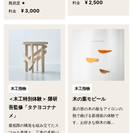
¥ 2,500
料金
難易度 ★
¥ 3,000
料金
木工指物
木工指物
木の葉モビール
＜木工特別体験＞ 隈研
吾監修「タテヨコナナ
葉の形の木の板をアイロンの
メ」
熱で曲げる新感覚の体験で
す。お好きな樹木の板…
最低限の構造を組み立てたス
ツール本体と、三本の木材パ