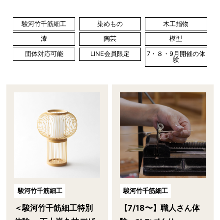
駿河竹千筋細工
染めもの
木工指物
漆
陶芸
模型
団体対応可能
LINE会員限定
7・８・9月開催の体
験
駿河竹千筋細工
駿河竹千筋細工
【7/18〜】職人さん体
＜駿河竹千筋細工特別