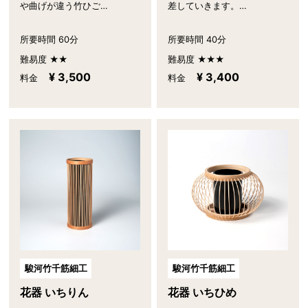
や曲げが違う竹ひご…
差していきます。…
所要時間 60分
所要時間 40分
難易度 ★★
難易度 ★★★
¥ 3,500
¥ 3,400
料金
料金
駿河竹千筋細工
駿河竹千筋細工
花器 いちりん
花器 いちひめ