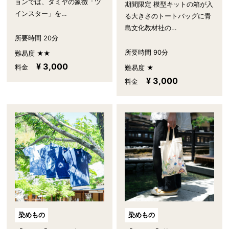
ョンでは、タミヤの象徴「ツ
期間限定 模型キットの箱が入
インスター」を…
る大きさのトートバッグに青
島文化教材社の…
所要時間 20分
所要時間 90分
難易度 ★★
¥ 3,000
料金
難易度 ★
¥ 3,000
料金
染めもの
染めもの