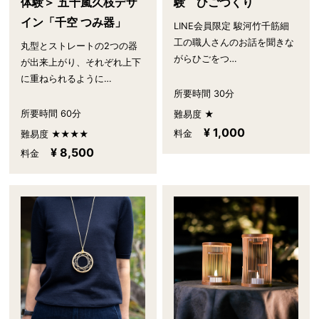
験 ひごづくり
体験＞ 五十嵐久枝デザ
イン「千空 つみ器」
LINE会員限定 駿河竹千筋細
工の職人さんのお話を聞きな
丸型とストレートの2つの器
がらひごをつ…
が出来上がり、それぞれ上下
に重ねられるように…
所要時間 30分
所要時間 60分
難易度 ★
¥ 1,000
料金
難易度 ★★★★
¥ 8,500
料金