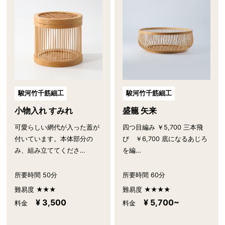
駿河竹千筋細工
駿河竹千筋細工
小物入れ すみれ
盛籠 矢来
可愛らしい網代が入った蓋が
四つ目編み ￥5,700 三本飛
付いています。本体部分の
び ￥6,700 底になるあじろ
み、組み立ててくださ…
を編…
所要時間 50分
所要時間 60分
難易度 ★★★
難易度 ★★★★
¥ 3,500
¥ 5,700~
料金
料金