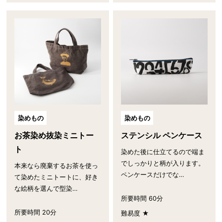
染めもの
染めもの
お茶染め抜染ミニトー
ステンシル ペンケース
ト
染めた後に仕立てるので端ま
でしっかりと柄が入ります。
本来なら廃棄するお茶を使っ
ペンケースだけでな…
て染めたミニトートに、好き
な絵柄を選んで型染…
所要時間 60分
所要時間 20分
難易度 ★