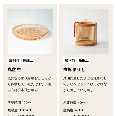
駿河竹千筋細工
駿河竹千筋細工
丸盆 空
虫籠 まりも
底になる網代を編むところか
片側に差したひごを逆さにし
ら体験していただけます。編
て、ピンセットでひっかけな
み方は三本飛び編み…
がら差していく差し…
所要時間 120分
所要時間 40分
難易度 ★★★★
難易度 ★★★