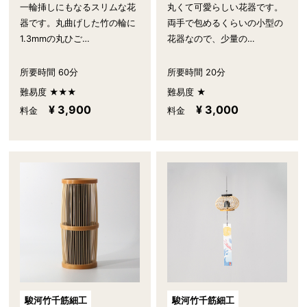
一輪挿しにもなるスリムな花
丸くて可愛らしい花器です。
器です。丸曲げした竹の輪に
両手で包めるくらいの小型の
1.3mmの丸ひご…
花器なので、少量の…
所要時間 60分
所要時間 20分
難易度 ★★★
難易度 ★
¥ 3,900
¥ 3,000
料金
料金
駿河竹千筋細工
駿河竹千筋細工