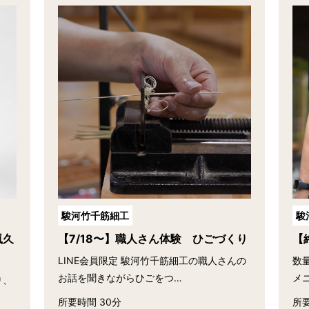
駿河竹千筋細工
駿
嵐久
【7/18〜】職人さん体験 ひごづくり
【
LINE会員限定 駿河竹千筋細工の職人さんの
数
お話を聞きながらひごをつ…
メ
り、
所要時間 30分
所要