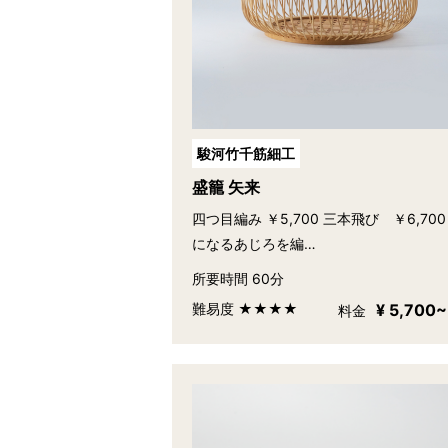
駿河竹千筋細工
盛籠 矢来
四つ目編み ￥5,700 三本飛び ￥6,700
になるあじろを編…
所要時間 60分
難易度 ★★★★
¥ 5,700~
料金