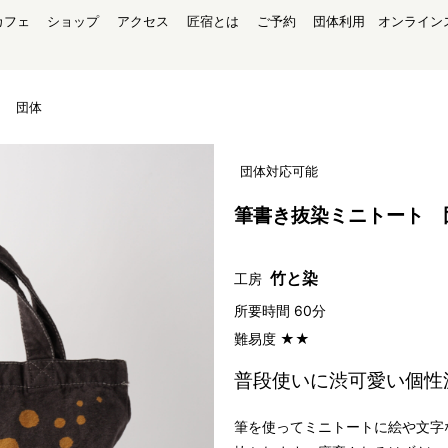
カフェ
ショップ
アクセス
匠宿とは
ご予約
団体利用
オンライン
ト 団体
団体対応可能
筆書き抜染ミニトート 
竹と染
工房
所要時間 60分
難易度 ★★
普段使いに渋可愛い個性
筆を使ってミニトートに絵や文字