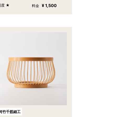
易度 ★
¥ 1,500
料金
河竹千筋細工