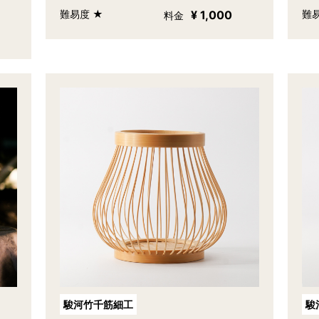
難易度 ★
¥ 1,000
難
料金
駿河竹千筋細工
駿