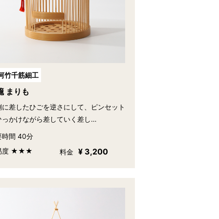
河竹千筋細工
籠 まりも
側に差したひごを逆さにして、ピンセット
ひっかけながら差していく差し…
時間 40分
易度 ★★★
¥ 3,200
料金