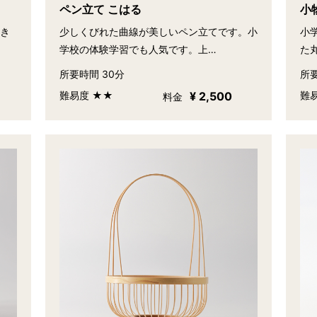
ペン立て こはる
小
好き
少しくびれた曲線が美しいペン立てです。小
小
学校の体験学習でも人気です。上…
た
所要時間 30分
所要
難易度 ★★
¥ 2,500
難
料金