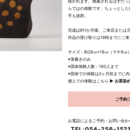
抜かれます。廃棄されるはずだっ
らではの体験です。ちょっとした
手も抜群。
完成は約1か月後。ご来店または
作品の受け取りは18時までにご
サイズ：約29㎝×18㎝（マチ9㎝
※筆書きのみ
※団体体験人数：180人まで
※団体での体験は2ヶ月前までに
個人での体験はこちら ▶
お茶染
ご予約
お電話によるご予約・お問い合わ
TEL:054-256-152