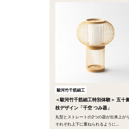
駿河竹千筋細工
＜駿河竹千筋細工特別体験＞ 五十
枝デザイン「千空 つみ器」
丸型とストレートの2つの器が出来上が
それぞれ上下に重ねられるように…