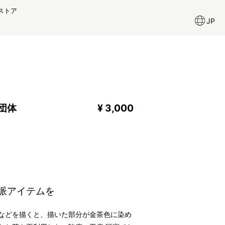
ストア
JP
団体
¥ 3,000
派アイテムを
などを描くと、描いた部分が金茶色に染め