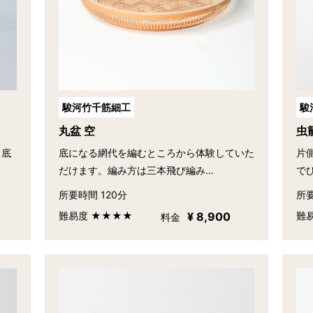
駿河竹千筋細工
駿
丸盆 空
虫
 底
底になる網代を編むところから体験していた
片
だけます。編み方は三本飛び編み…
で
所要時間 120分
所要
難易度 ★★★★
¥ 8,900
難
料金