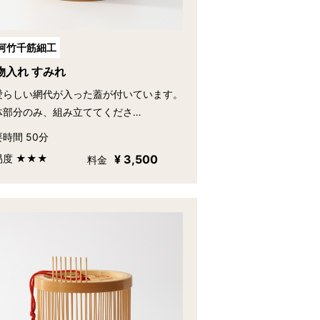
河竹千筋細工
物入れ すみれ
愛らしい網代が入った蓋が付いています。
体部分のみ、組み立ててくださ…
時間 50分
易度 ★★★
¥ 3,500
料金