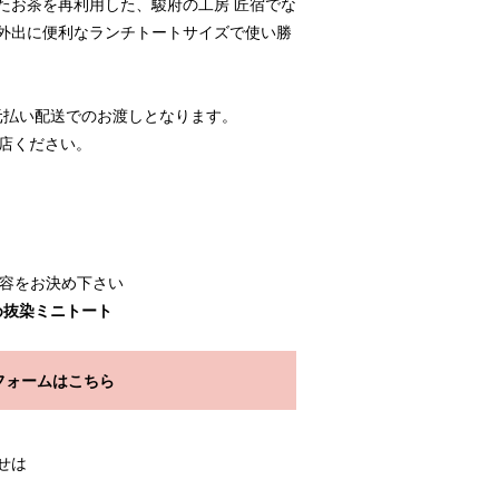
たお茶を再利用した、駿府の工房 匠宿でな
外出に便利なランチトートサイズで使い勝
元払い配送でのお渡しとなります。
来店ください。
）
内容をお決め下さい
め抜染ミニトート
フォームはこちら
せは
1