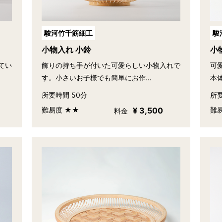
駿河竹千筋細工
駿
小物入れ 小鈴
小
てい
飾りの持ち手が付いた可愛らしい小物入れで
可
す。小さいお子様でも簡単にお作…
本
所要時間 50分
所要
難易度 ★★
¥ 3,500
難
料金