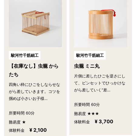
駿河竹千筋細工
駿河竹千筋細工
【在庫なし】虫籠 から
虫籠 ミニ丸
たち
片側に差したひごを逆さにし
て、ピンセットでひっかけな
四角い枠にひごをしならせな
がら差していく”差…
がら差していきます。コツを
掴めば小さいお子様…
所要時間 60分
所要時間 60分
難易度 ★★★
¥ 3,700
体験料金
難易度 ★
¥ 2,100
体験料金