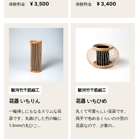
¥ 3,500
¥ 3,400
体験料金
体験料金
駿河竹千筋細工
駿河竹千筋細工
花器 いちりん
花器 いちひめ
一輪挿しにもなるスリムな花
丸くて可愛らしい花器です。
器です。丸曲げした竹の輪に
両手で包めるくらいの小型の
1.3mmの丸ひご…
花器なので、少量の…