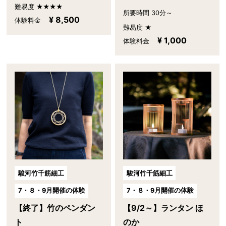
難易度 ★★★★
所要時間 30分～
¥ 8,500
体験料金
難易度 ★
¥ 1,000
体験料金
駿河竹千筋細工
駿河竹千筋細工
7・８・9月開催の体験
7・８・9月開催の体験
【終了】竹のペンダン
【9/2～】ランタン ほ
ト
のか