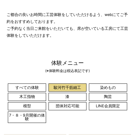
ご都合の良いお時間に工芸体験をしていただけるよう、webにてご予
約をおすすめしております。
ご予約なく当日ご来館をいただいても、席が空いている工房にて工芸
体験をしていただけます。
体験メニュー
(※体験料金は税込表記です)
すべての体験
駿河竹千筋細工
染めもの
木工指物
漆
陶芸
模型
団体対応可能
LINE会員限定
7・８・9月開催の体
験