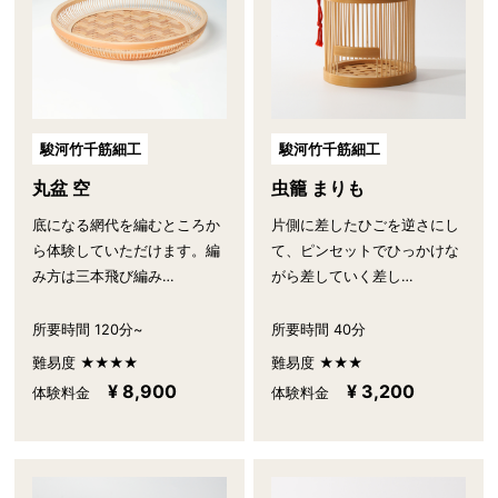
駿河竹千筋細工
駿河竹千筋細工
丸盆 空
虫籠 まりも
底になる網代を編むところか
片側に差したひごを逆さにし
ら体験していただけます。編
て、ピンセットでひっかけな
み方は三本飛び編み…
がら差していく差し…
所要時間 120分~
所要時間 40分
難易度 ★★★★
難易度 ★★★
¥ 8,900
¥ 3,200
体験料金
体験料金