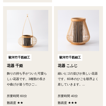
駿河竹千筋細工
駿河竹千筋細工
花器 千姫
花器 こふじ
飾りの持ち手がついた可愛ら
細いヒゴの並びが美しい花器
しい花器です。3種類の長さ
です。60本のひごを順序よく
や曲げが違う竹ひご…
差していきます。…
所要時間 60分
所要時間 40分
難易度 ★★
難易度 ★★★