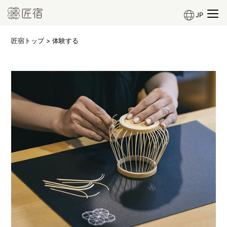
JP
匠宿トップ
> 体験する