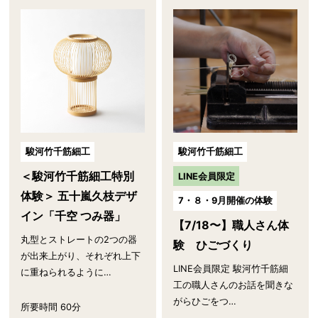
駿河竹千筋細工
駿河竹千筋細工
＜駿河竹千筋細工特別
LINE会員限定
体験＞ 五十嵐久枝デザ
7・８・9月開催の体験
イン「千空 つみ器」
【7/18〜】職人さん体
丸型とストレートの2つの器
験 ひごづくり
が出来上がり、それぞれ上下
LINE会員限定 駿河竹千筋細
に重ねられるように…
工の職人さんのお話を聞きな
がらひごをつ…
所要時間 60分