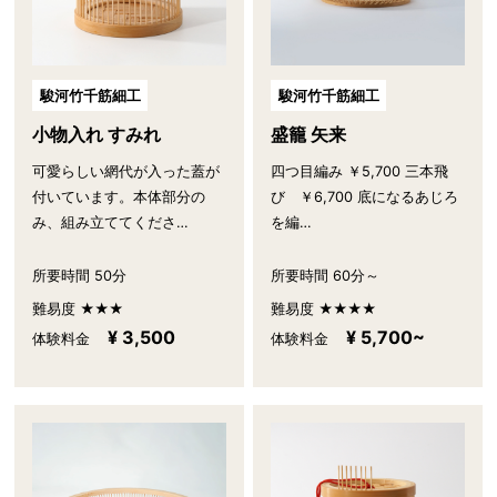
駿河竹千筋細工
駿河竹千筋細工
小物入れ すみれ
盛籠 矢来
可愛らしい網代が入った蓋が
四つ目編み ￥5,700 三本飛
付いています。本体部分の
び ￥6,700 底になるあじろ
み、組み立ててくださ…
を編…
所要時間 50分
所要時間 60分～
難易度 ★★★
難易度 ★★★★
¥ 3,500
¥ 5,700~
体験料金
体験料金