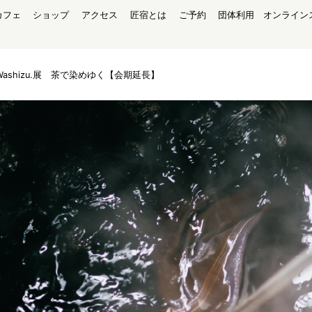
カフェ
ショップ
アクセス
匠宿とは
ご予約
団体利用
オンライン
Washizu.展 茶で染めゆく【会期延長】