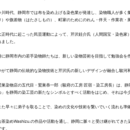
今川時代、静岡市では布を染め上げる染色業が発達し、染物職人が多く
り）や旗差物（はたさしもの）、町家のためにのれん・伴天・作業衣・
大正時代に起こった民芸運動によって、芹沢銈介氏（人間国宝・染色家
れました。
特に静岡市内の若手染物師たちは、新しい染物芸術を目指して勉強会を
やがて静岡の伝統的な染物技術と芹沢氏の新しいデザインが融合し駿河
鷲巣染物店の五代目・鷲巣恭一郎（駿府の工房 匠宿・染工房長）は、静
め」を静岡の染工芸の新たなシンボルとすべく活動をはじめ、それは今
また早々に弟子を取ることで、染めの文化や技術を繋いでいく流れも準
お茶染めWashizu.の作品や活動を通し、静岡に脈々と受け継がれて
です。