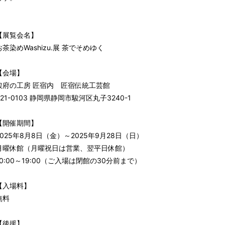
【展覧会名】
お茶染めWashizu.展 茶でそめゆく
【会場】
駿府の工房 匠宿内 匠宿伝統工芸館
421-0103 静岡県静岡市駿河区丸子3240-1
【開催期間】
2025年8月8日（金）～2025年9月28日（日）
月曜休館（月曜祝日は営業、翌平日休館）
10:00～19:00（ご入場は閉館の30分前まで）
【入場料】
無料
【後援】