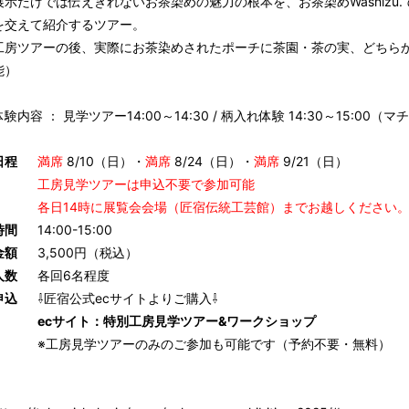
展示だけでは伝えきれないお茶染めの魅力の根本を、お茶染めWashiz
を交えて紹介するツアー。
工房ツアーの後、実際にお茶染めされたポーチに茶園・茶の実、どちら
能）
体験内容 ： 見学ツアー14:00～14:30 / 柄入れ体験 14:30～15:00
日程
満席
8/10（日）・
満席
8/24（日）・
満席
9/21（日）
工房見学ツアーは申込不要で参加可能
各日14時に展覧会会場（匠宿伝統工芸館）までお越しください
時間
14:00-15:00
金額
3,500円（税込）
人数
各回6名程度
申込
⇩匠宿公式ecサイトよりご購入⇩
ecサイト：特別工房見学ツアー&ワークショップ
※工房見学ツアーのみのご参加も可能です（予約不要・無料）