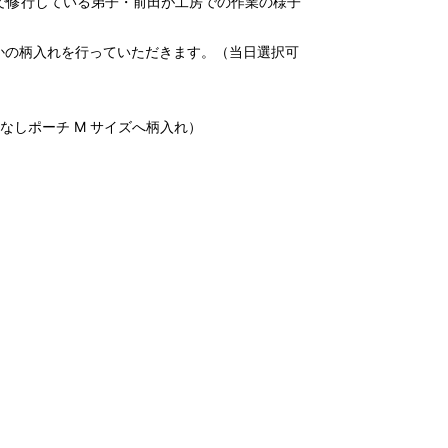
u.で修行している弟子・前田が工房での作業の様子
かの柄入れを行っていただきます。（当日選択可
（マチなしポーチ M サイズへ柄入れ）
。