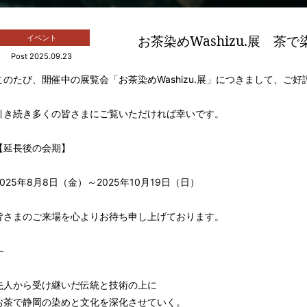
お茶染めWashizu.展 茶
イベント
Post 2025.09.23
このたび、開催中の展覧会「お茶染めWashizu.展」につきまして、ご
引き続き多くの皆さまにご覧いただければ幸いです。
【延長後の会期】
2025年8月8日（金）～2025年10月19日（日）
皆さまのご来場を心よりお待ち申し上げております。
—
先人から受け継いだ伝統と技術の上に
お茶で静岡の染めと文化を深化させていく。