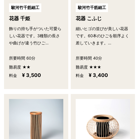
駿河竹千筋細工
駿河竹千筋細工
花器 千姫
花器 こふじ
飾りの持ち手がついた可愛ら
細いヒゴの並びが美しい花器
しい花器です。3種類の長さ
です。60本のひごを順序よく
や曲げが違う竹ひご…
差していきます。…
所要時間 60分
所要時間 40分
難易度 ★★
難易度 ★★★
¥ 3,500
¥ 3,400
料金
料金