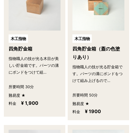
木工指物
木工指物
四角貯金箱
四角貯金箱（蓋の色塗
りあり）
指物職人の技が光る木目が美
しい貯金箱です。パーツの溝
指物職人の技が光る貯金箱で
にボンドをつけて組…
す。パーツの溝にボンドをつ
けて組み上げるので…
所要時間 30分
所要時間 50分
難易度 ★
¥ 1,900
料金
難易度 ★
¥ 1900
料金