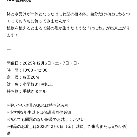
鉢と水受けが一体となったはにわ型の植木鉢。自分だけのはにわをつ
くっておうちに飾ってみませんか？
植物を植えるとまるで髪の毛が生えたような「はにわ」が出来上がり
ます！
—
開催日：2025年12月6日（土）7日（日）
時 間：10:00～12:00
定 員：各回20名
対 象：小学校3年生以上
持ち物：手拭きタオル
※使いたい道具があれば持ち込み可
※小学校3年生以下は保護者同伴必須
※汚れても問題のない服装でお越しください
※作品のお渡しは2026年2月6日（金）以降、ご来店または元払い配
送