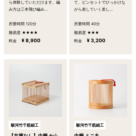
ら体験していただけます。編
て、ピンセットでひっかけな
み方は三本飛び編み…
がら差していく差し…
所要時間 120分
所要時間 40分
難易度 ★★★★
難易度 ★★★
¥ 8,900
¥ 3,200
料金
料金
駿河竹千筋細工
駿河竹千筋細工
【在庫なし】虫籠 から
虫籠 ミニ丸