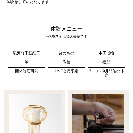
体験をしていただけます。
体験メニュー
(※体験料金は税込表記です)
駿河竹千筋細工
染めもの
木工指物
漆
陶芸
模型
団体対応可能
LINE会員限定
7・８・9月開催の体
験