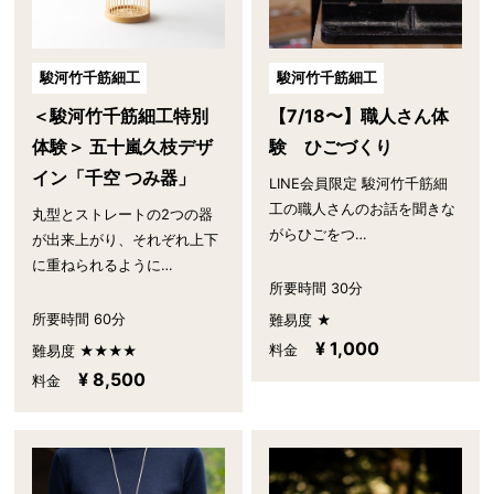
駿河竹千筋細工
駿河竹千筋細工
【7/18〜】職人さん体
＜駿河竹千筋細工特別
験 ひごづくり
体験＞ 五十嵐久枝デザ
イン「千空 つみ器」
LINE会員限定 駿河竹千筋細
工の職人さんのお話を聞きな
丸型とストレートの2つの器
がらひごをつ…
が出来上がり、それぞれ上下
に重ねられるように…
所要時間 30分
所要時間 60分
難易度 ★
¥ 1,000
料金
難易度 ★★★★
¥ 8,500
料金