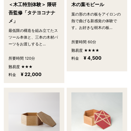
木の葉モビール
＜木工特別体験＞ 隈研
吾監修「タテヨコナナ
葉の形の木の板をアイロンの
メ」
熱で曲げる新感覚の体験で
す。お好きな樹木の板…
最低限の構造を組み立てたス
ツール本体と、三本の木材パ
所要時間 60分
ーツをお渡しすると…
難易度 ★★★★
¥ 4,500
所要時間 120分
料金
難易度 ★★★
¥ 22,000
料金