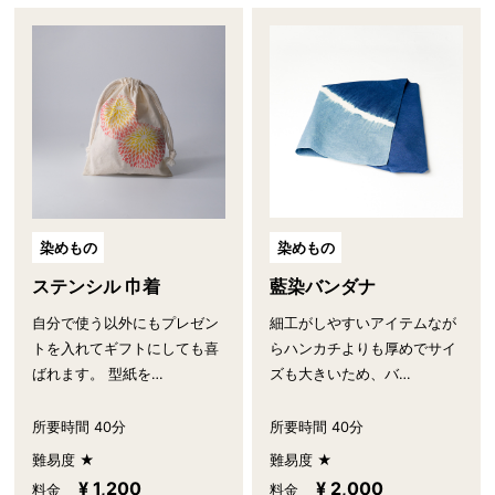
染めもの
染めもの
藍染バンダナ
ステンシル 巾着
細工がしやすいアイテムなが
自分で使う以外にもプレゼン
らハンカチよりも厚めでサイ
トを入れてギフトにしても喜
ズも大きいため、バ…
ばれます。 型紙を…
所要時間 40分
所要時間 40分
難易度 ★
難易度 ★
¥ 2,000
¥ 1,200
料金
料金