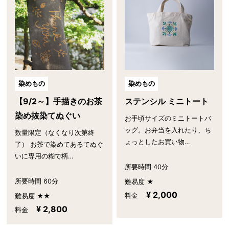
染めもの
染めもの
【9/2～】手描きのお茶
ステンシル ミニトート
染め抜染てぬぐい
お手頃サイズのミニトートバ
ッグ。お弁当を入れたり、ち
数量限定（なくなり次第終
ょっとしたお買い物…
了） お茶で染めてあるてぬぐ
いに専用の糊で柄…
所要時間 40分
所要時間 60分
難易度 ★
¥ 2,000
料金
難易度 ★★
¥ 2,800
料金