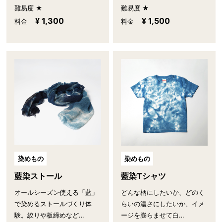
難易度 ★
難易度 ★
¥ 1,300
¥ 1,500
料金
料金
染めもの
染めもの
藍染ストール
藍染Tシャツ
オールシーズン使える「藍」
どんな柄にしたいか、どのく
で染めるストールづくり体
らいの濃さにしたいか、イメ
験。絞りや板締めなど…
ージを膨らませて白…