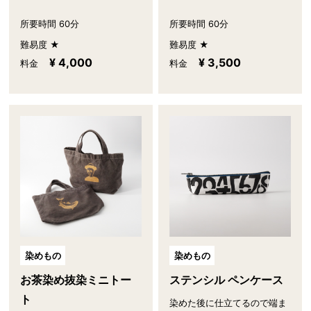
所要時間 60分
所要時間 60分
難易度 ★
難易度 ★
¥ 4,000
¥ 3,500
料金
料金
染めもの
染めもの
お茶染め抜染ミニトー
ステンシル ペンケース
ト
染めた後に仕立てるので端ま