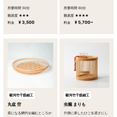
所要時間 50分
所要時間 60分
難易度 ★★★
難易度 ★★★★
¥ 3,500
¥ 5,700~
料金
料金
駿河竹千筋細工
駿河竹千筋細工
丸盆 空
虫籠 まりも
底になる網代を編むところか
片側に差したひごを逆さにし