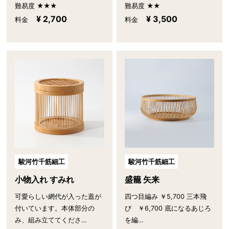
難易度 ★★★
難易度 ★★
¥ 2,700
¥ 3,500
料金
料金
駿河竹千筋細工
駿河竹千筋細工
小物入れ すみれ
盛籠 矢来
可愛らしい網代が入った蓋が
四つ目編み ￥5,700 三本飛
付いています。本体部分の
び ￥6,700 底になるあじろ
み、組み立ててくださ…
を編…