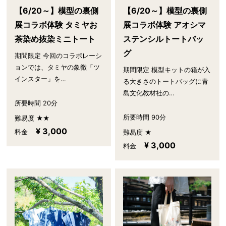
【6/20～】模型の裏側
【6/20～】模型の裏側
展コラボ体験 タミヤお
展コラボ体験 アオシマ
茶染め抜染ミニトート
ステンシルトートバッ
グ
期間限定 今回のコラボレーシ
ョンでは、タミヤの象徴「ツ
期間限定 模型キットの箱が入
インスター」を…
る大きさのトートバッグに青
島文化教材社の…
所要時間 20分
所要時間 90分
難易度 ★★
¥ 3,000
料金
難易度 ★
¥ 3,000
料金