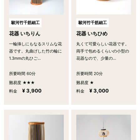
駿河竹千筋細工
駿河竹千筋細工
花器 いちりん
花器 いちひめ
一輪挿しにもなるスリムな花
丸くて可愛らしい花器です。
器です。丸曲げした竹の輪に
両手で包めるくらいの小型の
1.3mmの丸ひご…
花器なので、少量の…
所要時間 60分
所要時間 20分
難易度 ★★★
難易度 ★
¥ 3,900
¥ 3,000
料金
料金