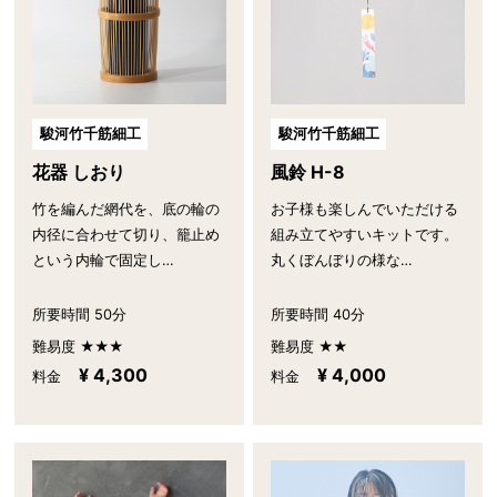
駿河竹千筋細工
駿河竹千筋細工
花器 しおり
風鈴 H-8
竹を編んだ網代を、底の輪の
お子様も楽しんでいただける
内径に合わせて切り、籠止め
組み立てやすいキットです。
という内輪で固定し…
丸くぼんぼりの様な…
所要時間 50分
所要時間 40分
難易度 ★★★
難易度 ★★
¥ 4,300
¥ 4,000
料金
料金