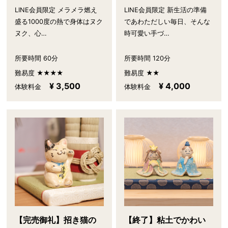
LINE会員限定 メラメラ燃え
LINE会員限定 新生活の準備
盛る1000度の熱で身体はヌク
であわただしい毎日、そんな
ヌク、心…
時可愛い手づ…
所要時間 60分
所要時間 120分
難易度 ★★★★
難易度 ★★
¥ 3,500
¥ 4,000
体験料金
体験料金
【完売御礼】招き猫の
【終了】粘土でかわい