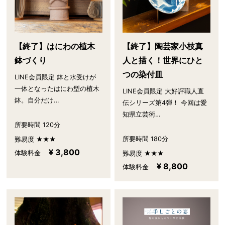
【終了】はにわの植木
【終了】陶芸家小枝真
鉢づくり
人と描く！世界にひと
つの染付皿
LINE会員限定 鉢と水受けが
一体となったはにわ型の植木
LINE会員限定 大好評職人直
鉢。自分だけ…
伝シリーズ第4弾！ 今回は愛
知県立芸術…
所要時間 120分
所要時間 180分
難易度 ★★★
¥ 3,800
体験料金
難易度 ★★★
¥ 8,800
体験料金