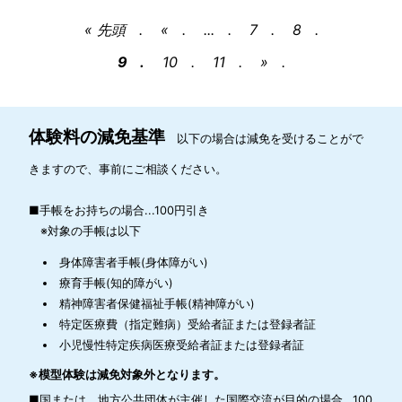
« 先頭
«
...
7
8
9
10
11
»
体験料の減免基準
以下の場合は減免を受けることがで
きますので、事前にご相談ください。
■手帳をお持ちの場合...100円引き
※対象の手帳は以下
身体障害者手帳(身体障がい)
療育手帳(知的障がい)
精神障害者保健福祉手帳(精神障がい)
特定医療費（指定難病）受給者証または登録者証
小児慢性特定疾病医療受給者証または登録者証
※模型体験は減免対象外となります。
■国または、地方公共団体が主催した国際交流が目的の場合...100