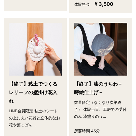
¥ 3,500
体験料金
【終了】粘土でつくる
【終了】漆のうちわ –
レリーフの壁掛け花入
蒔絵仕上げ –
れ
数量限定（なくなり次第終
了） 体験当日、工房での受付
LINE会員限定 粘土のシート
のみ 漆塗りのう…
の上に丸い花器と立体的なお
花や葉っぱを…
所要時間 45分