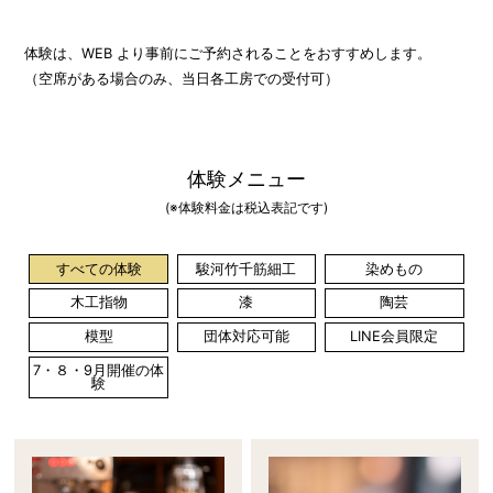
体験は、WEB より事前にご予約されることをおすすめします。
（空席がある場合のみ、当日各工房での受付可）
体験メニュー
(※体験料金は税込表記です)
すべての体験
駿河竹千筋細工
染めもの
木工指物
漆
陶芸
模型
団体対応可能
LINE会員限定
7・８・9月開催の体
験