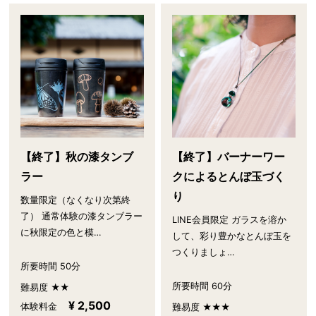
【終了】秋の漆タンブ
【終了】バーナーワー
ラー
クによるとんぼ玉づく
り
数量限定（なくなり次第終
了） 通常体験の漆タンブラー
LINE会員限定 ガラスを溶か
に秋限定の色と模…
して、彩り豊かなとんぼ玉を
つくりましょ…
所要時間 50分
所要時間 60分
難易度 ★★
¥ 2,500
体験料金
難易度 ★★★