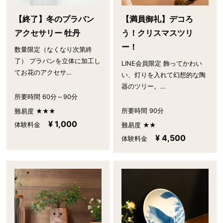
【終了】冬のプラバン
【満員御礼】デコろ
アクセサリー 牡丹
う！クリスマスツリ
ー！
数量限定（なくなり次第終
了） プラバンを立体に加工し
LINE会員限定 飾ってかわい
てお花のアクセサ…
い、灯りを入れて幻想的な陶
器のツリー。…
所要時間 60分～90分
所要時間 90分
難易度 ★★★
¥ 1,000
体験料金
難易度 ★★
¥ 4,500
体験料金