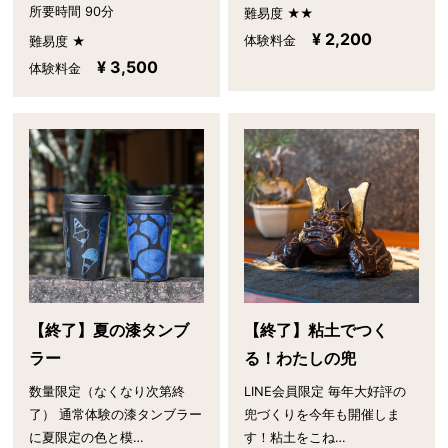
所要時間 90分
難易度 ★★
¥ 2,200
体験料金
難易度 ★
¥ 3,500
体験料金
【終了】夏の漆タンブ
【終了】粘土でつく
ラー
る！わたしの兜
数量限定（なくなり次第終
LINE会員限定 毎年大好評の
了） 通常体験の漆タンブラー
兜づくりを今年も開催しま
に夏限定の色と模…
す！粘土をこね…