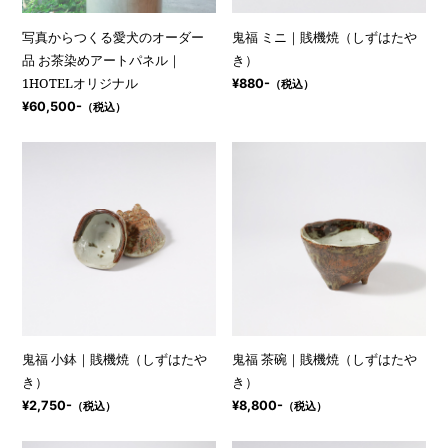
写真からつくる愛犬のオーダー
鬼福 ミニ｜賎機焼（しずはたや
品 お茶染めアートパネル｜
き）
1HOTELオリジナル
¥880-
（税込）
¥60,500-
（税込）
鬼福 小鉢｜賎機焼（しずはたや
鬼福 茶碗｜賎機焼（しずはたや
き）
き）
¥2,750-
¥8,800-
（税込）
（税込）