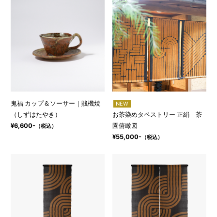
鬼福 カップ＆ソーサー｜賎機焼
NEW
（しずはたやき）
お茶染めタペストリー 正絹 茶
園俯瞰図
¥6,600-
（税込）
¥55,000-
（税込）