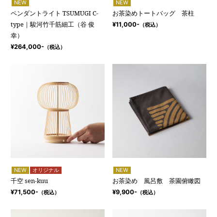
NEW
NEW
ペンダントライト TSUMUGI C-
お茶染めトートバッグ 茶柱
type｜駿河竹千筋細工（谷 俊
¥11,000-
（税込）
幸）
¥264,000-
（税込）
NEW
オリジナル
NEW
千空 sen-kuu
お茶染め 風呂敷 茶園俯瞰図
¥71,500-
¥9,900-
（税込）
（税込）