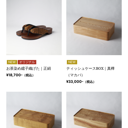
NEW
オリジナル
NEW
お茶染め繻子織げた｜正絹
ティッシュケースBOX｜真樺
（マカバ）
¥18,700-
（税込）
¥33,000-
（税込）