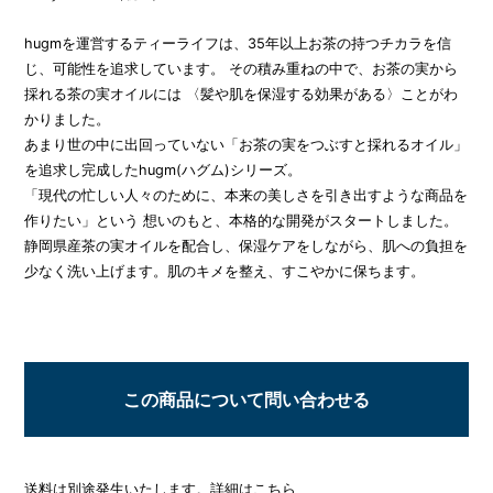
hugm
を運営するティーライフは、
35
年以上お茶の持つチカラを信
じ、可能性を追求しています。
その積み重ねの中で、お茶の実から
採れる茶の実オイル
には
〈
髪や肌を保湿する効果がある〉ことがわ
かりました。
あまり世の中に出回っていない「お茶の実をつぶすと採れるオイル」
を追求し完成した
hugm(
ハグム
)
シリーズ。
「現代の忙しい人々のために、本来の美しさを引き出すような商品を
作りたい」という
想いのもと、本格的な開発がスタートしました。
静岡県産茶の実オイルを配合し、保湿ケアをしながら、肌への負担を
少なく洗い上げます。肌のキメを整え、すこやかに保ちます。
この商品について問い合わせる
送料は別途発生いたします。詳細は
こちら