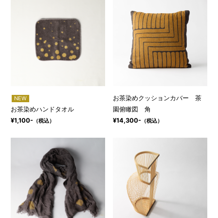
お茶染めクッションカバー 茶
NEW
お茶染めハンドタオル
園俯瞰図 角
¥1,100-
¥14,300-
（税込）
（税込）