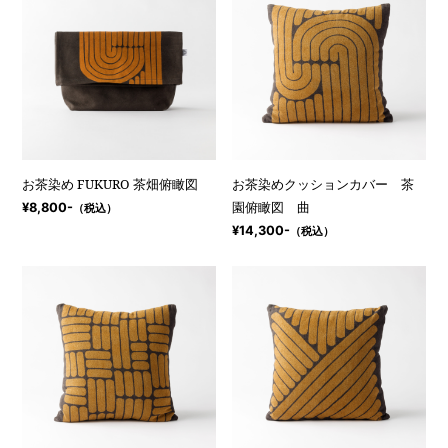
お茶染め FUKURO 茶畑俯瞰図
お茶染めクッションカバー 茶
園俯瞰図 曲
¥8,800-
（税込）
¥14,300-
（税込）