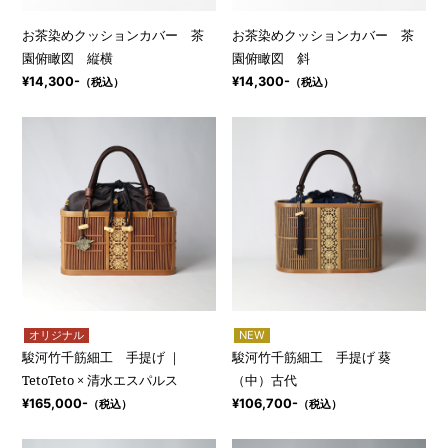
お茶染めクッションカバー 茶
お茶染めクッションカバー 茶
園俯瞰図 縦横
園俯瞰図 斜
¥14,300-
¥14,300-
（税込）
（税込）
オリジナル
NEW
駿河竹千筋細工 手提げ ｜
駿河竹千筋細工 手提げ 葵
TetoTeto × 清水エスパルス
（中）古代
¥165,000-
¥106,700-
（税込）
（税込）