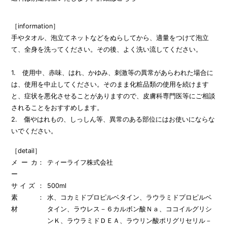
［information］
手やタオル、泡立てネットなどをぬらしてから、適量をつけて泡立
て、全身を洗ってください。その後、よく洗い流してください。
1. 使用中、赤味、はれ、かゆみ、刺激等の異常があらわれた場合に
は、使用を中止してください。そのまま化粧品類の使用を続けます
と、症状を悪化させることがありますので、皮膚科専門医等にご相談
されることをおすすめします。
2. 傷やはれもの、しっしん等、異常のある部位にはお使いにならな
いでください。
［detail］
メーカ
ティーライフ株式会社
ー
サ イ ズ
500ml
素
水、コカミドプロピルベタイン、ラウラミドプロピルベ
材
タイン、ラウレス－６カルボン酸Ｎａ、ココイルグリシ
ンＫ、ラウラミドＤＥＡ、ラウリン酸ポリグリセリル－