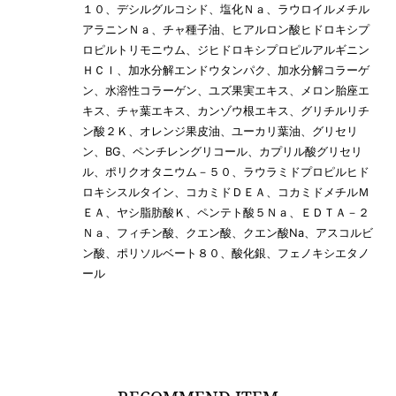
１０、デシルグルコシド、塩化Ｎａ、ラウロイルメチル
アラニンＮａ、チャ種子油、ヒアルロン酸ヒドロキシプ
ロピルトリモニウム、ジヒドロキシプロピルアルギニン
ＨＣｌ、加水分解エンドウタンパク、加水分解コラーゲ
ン、水溶性コラーゲン、ユズ果実エキス、メロン胎座エ
キス、チャ葉エキス、カンゾウ根エキス、グリチルリチ
ン酸２Ｋ、オレンジ果皮油、ユーカリ葉油、グリセリ
ン、BG、ペンチレングリコール、カプリル酸グリセリ
ル、ポリクオタニウム－５０、ラウラミドプロピルヒド
ロキシスルタイン、コカミドＤＥＡ、コカミドメチルＭ
ＥＡ、ヤシ脂肪酸Ｋ、ペンテト酸５Ｎａ、ＥＤＴＡ－２
Ｎａ、フィチン酸、クエン酸、クエン酸Na、アスコルビ
ン酸、ポリソルベート８０、酸化銀、フェノキシエタノ
ール