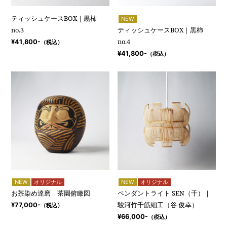
ティッシュケースBOX｜黒柿
NEW
no.3
ティッシュケースBOX｜黒柿
no.4
¥41,800-
（税込）
¥41,800-
（税込）
NEW
オリジナル
NEW
オリジナル
お茶染め達磨 茶園俯瞰図
ペンダントライト SEN（千）｜
駿河竹千筋細工（谷 俊幸）
¥77,000-
（税込）
¥66,000-
（税込）