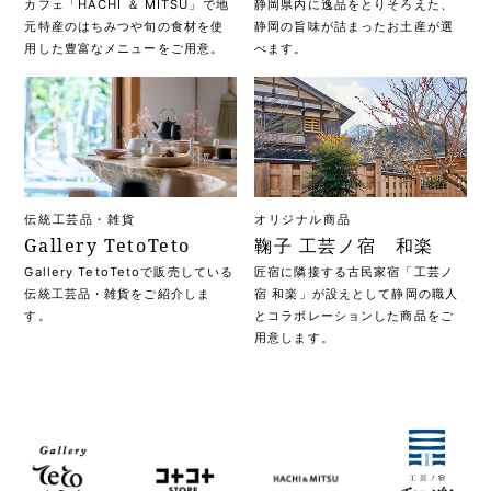
カフェ「HACHI ＆ MITSU」で地
静岡県内に逸品をとりそろえた、
元特産のはちみつや旬の食材を使
静岡の旨味が詰まったお土産が選
用した豊富なメニューをご用意。
べます。
伝統工芸品・雑貨
オリジナル商品
Gallery TetoTeto
鞠子 工芸ノ宿 和楽
Gallery TetoTetoで販売している
匠宿に隣接する古民家宿「工芸ノ
伝統工芸品・雑貨をご紹介しま
宿 和楽」が設えとして静岡の職人
す。
とコラボレーションした商品をご
用意します。