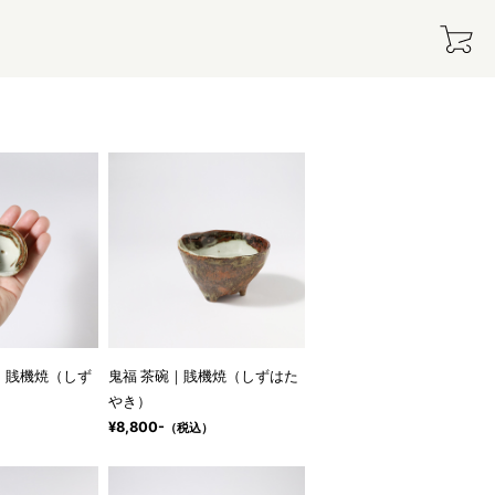
｜賎機焼（しず
鬼福 茶碗｜賎機焼（しずはた
やき）
¥8,800-
）
（税込）