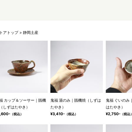
トアトップ
> 静岡土産
福 カップ＆ソーサー｜賎機
鬼福 湯のみ｜賎機焼（しずは
鬼福 ぐいのみ
（しずはたやき）
たやき）
はたやき）
,600-
¥3,410-
¥2,750-
（税込）
（税込）
（税込