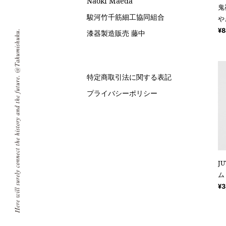
Naoki Maeda
鬼
駿河竹千筋細工協同組合
や
¥8
漆器製造販売 藤中
特定商取引法に関する表記
プライバシーポリシー
J
ム
¥3