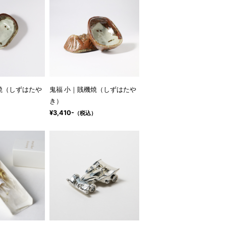
焼（しずはたや
鬼福 小｜賎機焼（しずはたや
き）
¥3,410-
）
（税込）