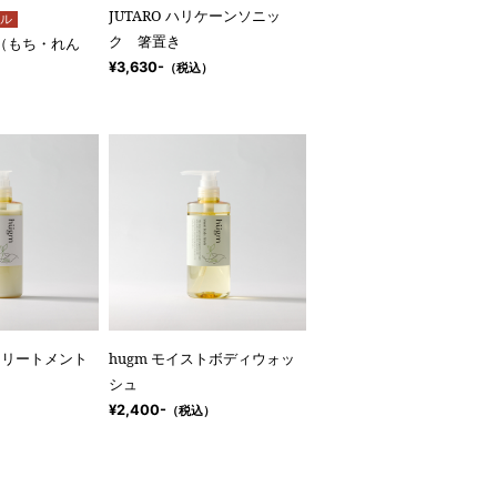
JUTARO ハリケーンソニッ
ル
ク 箸置き
ney（もち・れん
）
¥3,630-
（税込）
）
チトリートメント
hugm モイストボディウォッ
シュ
）
¥2,400-
（税込）