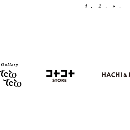
1
2
»