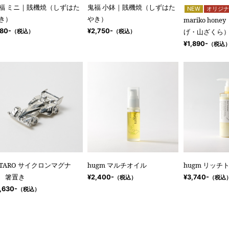
福 ミニ｜賎機焼（しずはた
鬼福 小鉢｜賎機焼（しずはた
NEW
オリジナ
き）
やき）
mariko ho
80-
¥2,750-
げ・山ざくら
（税込）
（税込）
¥1,890-
（税込
UTARO サイクロンマグナ
hugm マルチオイル
hugm リッ
 箸置き
¥2,400-
¥3,740-
（税込）
（税込
,630-
（税込）