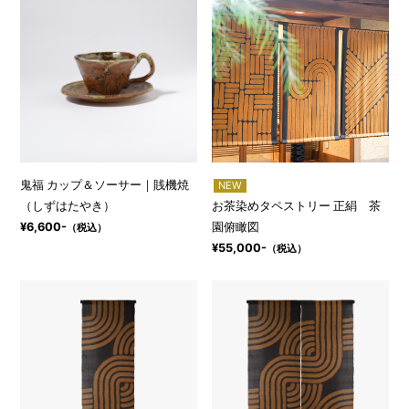
鬼福 カップ＆ソーサー｜賎機焼
NEW
（しずはたやき）
お茶染めタペストリー 正絹 茶
園俯瞰図
¥6,600-
（税込）
¥55,000-
（税込）