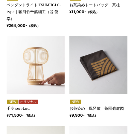
ペンダントライト TSUMUGI C-
お茶染めトートバッグ 茶柱
type｜駿河竹千筋細工（谷 俊
¥11,000-
（税込）
幸）
¥264,000-
（税込）
NEW
オリジナル
NEW
千空 sen-kuu
お茶染め 風呂敷 茶園俯瞰図
¥71,500-
¥9,900-
（税込）
（税込）