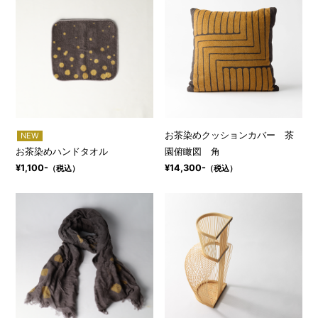
お茶染めクッションカバー 茶
NEW
お茶染めハンドタオル
園俯瞰図 角
¥1,100-
¥14,300-
（税込）
（税込）