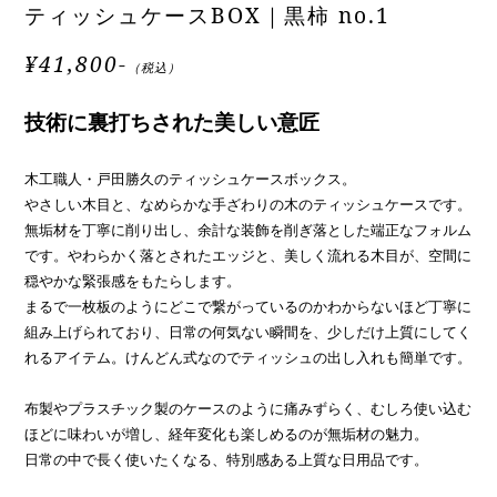
ティッシュケースBOX｜黒柿 no.1
¥41,800-
（税込）
技術に裏打ちされた美しい意匠
木工職人・戸田勝久のティッシュケースボックス。
やさしい木目と、なめらかな手ざわりの木のティッシュケースです。
無垢材を丁寧に削り出し、余計な装飾を削ぎ落とした端正なフォルム
です。やわらかく落とされたエッジと、美しく流れる木目が、空間に
穏やかな緊張感をもたらします。
まるで一枚板のようにどこで繋がっているのかわからないほど丁寧に
組み上げられており、日常の何気ない瞬間を、少しだけ上質にしてく
れるアイテム。けんどん式なのでティッシュの出し入れも簡単です。
布製やプラスチック製のケースのように痛みずらく、むしろ使い込む
ほどに味わいが増し、経年変化も楽しめるのが無垢材の魅力。
日常の中で長く使いたくなる、特別感ある上質な日用品です。