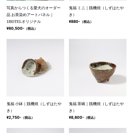
写真からつくる愛犬のオーダー
鬼福 ミニ｜賎機焼（しずはたや
品 お茶染めアートパネル｜
き）
1HOTELオリジナル
¥880-
（税込）
¥60,500-
（税込）
鬼福 小鉢｜賎機焼（しずはたや
鬼福 茶碗｜賎機焼（しずはたや
き）
き）
¥2,750-
¥8,800-
（税込）
（税込）