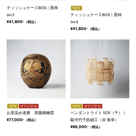
ティッシュケースBOX｜黒柿
NEW
no.3
ティッシュケースBOX｜黒柿
no.4
¥41,800-
（税込）
¥41,800-
（税込）
NEW
オリジナル
NEW
オリジナル
お茶染め達磨 茶園俯瞰図
ペンダントライト SEN（千）｜
駿河竹千筋細工（谷 俊幸）
¥77,000-
（税込）
¥66,000-
（税込）