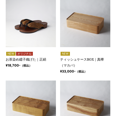
NEW
オリジナル
NEW
お茶染め繻子織げた｜正絹
ティッシュケースBOX｜真樺
（マカバ）
¥18,700-
（税込）
¥33,000-
（税込）