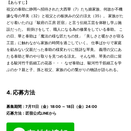
【あらすじ】
祖父の泰助に静岡へ招待された大西華（7）たち娘家族、何故か不機
嫌な母の琴美（32）と祖父との板挟みの父の涼太（35）。 家族がた
どり着いたのは「駿府の工房 匠宿」と言う伝統工芸を体験し学ぶ施
設だった。 前掛けをして、職人になる為の修業をしている泰助。 こ
の日、華と泰助は「魔法の様な匠たちの技」「美しさと暖かさが宿る
工芸」に触れながら家族の時間を過ごしていく。 仕事ばかりで家庭
を顧みない父親だった泰助の様変わりに怪訝な琴美。 義理の父にあ
たる泰助と華のやり取りを見つめる涼太。 そんな時、琴美の目に留
まる駿河竹千筋細工の花器・・・ なぜ泰助は、駿河竹千筋細工を学
ぶのか？親と子、孫と祖父、家族の心の繋がりの物語が語られる。
4. 応募方法
募集期間：7月11日（金）18:00 ～ 18日（金）24:00
応募方法：匠宿公式LINEから