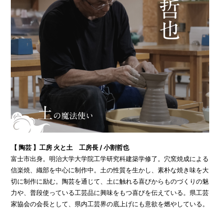
【 陶芸 】工房 火と土 工房長 / 小割哲也
富士市出身。明治大学大学院工学研究科建築学修了。穴窯焼成による
信楽焼、織部を中心に制作中。土の性質を生かし、素朴な焼き味を大
切に制作に励む。陶芸を通じて、土に触れる喜びからものづくりの魅
力や、普段使っている工芸品に興味をもつ喜びを伝えている。県工芸
家協会の会長として、県内工芸界の底上げにも意欲を燃やしている。