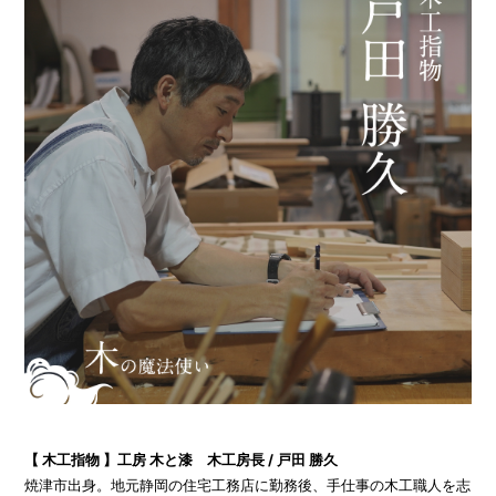
【 木工指物 】工房 木と漆 木工房長 / 戸田 勝久
焼津市出身。地元静岡の住宅工務店に勤務後、手仕事の木工職人を志