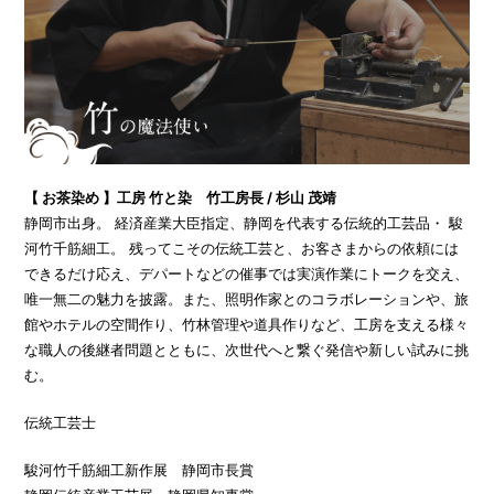
【 お茶染め 】工房 竹と染 竹工房長 / 杉山 茂靖
静岡市出身。 経済産業大臣指定、静岡を代表する伝統的工芸品・ 駿
河竹千筋細工。 残ってこその伝統工芸と、お客さまからの依頼には
できるだけ応え、デパートなどの催事では実演作業にトークを交え、
唯一無二の魅力を披露。また、照明作家とのコラボレーションや、旅
館やホテルの空間作り、竹林管理や道具作りなど、工房を支える様々
な職人の後継者問題とともに、次世代へと繋ぐ発信や新しい試みに挑
む。
伝統工芸士
駿河竹千筋細工新作展 静岡市長賞