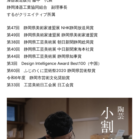
漆器製造販売 藤中 代表
静岡漆器工業協同組合 副理事長
するがクリエイティブ所属
第47回 静岡県美術家連盟展 NHK静岡放送局賞
第49回 静岡県美術家連盟展 静岡県美術家連盟賞
第38回 静岡県工芸美術展 朝日新聞静岡総局賞
第40回 静岡県工芸美術展 中日新聞東海本社賞
第44回 静岡県工芸美術展 静岡県知事賞
第3回 Design Intelligence Award Best100（中国）
第60回 ふじのくに芸術祭2020 静岡県芸術祭賞
令和6年度 静岡市芸術文化奨励賞
第33回 工芸美術日工会展 日工会賞