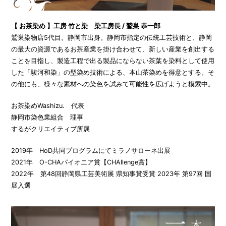
【 お茶染め 】工房 竹と染 染工房長 / 鷲巣 恭一郎
鷲巣染物店5代目。静岡市出身。静岡市指定の伝統工芸技術と、静岡
の最大の資源であるお茶産業を掛け合わせて、新しい産業を創出する
ことを目指し、製造工程で出る製品にならない茶葉を染料として使用
した「駿河和染」の型染め技術による、本山茶染めを得意とする。そ
の他にも、様々な素材への染色を試みて可能性を広げようと模索中。
お茶染めWashizu. 代表
静岡市染色業組合 理事
するがクリエイティブ所属
2019年 HoD共同プログラムにてミラノサローネ出展
2021年 O-CHAパイオニア賞【CHAllenge賞】
2022年 第48回静岡県工芸美術展 県知事賞受賞 2023年 第97回 国
展入選