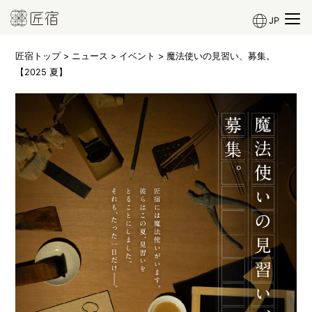
JP
匠宿トップ
>
ニュース
>
イベント
> 魔法使いの見習い、募集。
【2025 夏】