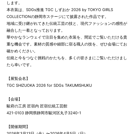
します。
本衣装は、SDGs推進 TGC しずおか 2026 by TOKYO GIRLS
COLLECTIONの静岡市ステージにて披露された作品です。
地域に受け継がれてきた伝統工芸の技と、現代ファッションの感性が
融合した一着となっております。
華やかなランウェイで注目を集めた衣装を、間近でご覧いただける貴
重な機会です。素材の質感や細部に宿る職人の技を、ぜひ会場にてお
確かめください。
伝統と今をつなぐ挑戦のかたちを、多くの皆さまにご覧いただけまし
たら幸いです。
【展覧会名】
TGC SHIZUOKA 2026 for SDGs TAKUMISHUKU
【会場】
駿府の工房 匠宿内 匠宿伝統工芸館
421-0103 静岡県静岡市駿河区丸子3240-1
【開催期間】
2026年3月13日（金）〜2026年4月5日（日）