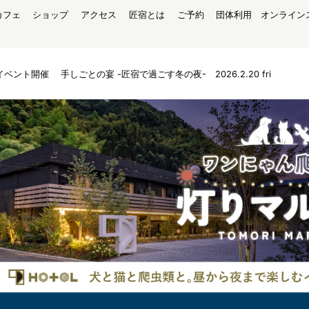
カフェ
ショップ
アクセス
匠宿とは
ご予約
団体利用
オンライン
ベント開催 手しごとの宴 -匠宿で過ごす冬の夜- 2026.2.20 fri