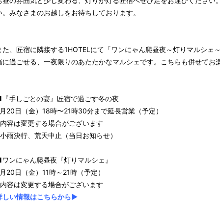
お昼の雰囲気と少し変わる、灯りが灯る匠宿へぜひ足をお運びください
い。みなさまのお越しをお待ちしております。
また、匠宿に隣接する1HOTELにて「ワンにゃん爬昼夜～灯りマルシェ
緒に過ごせる、一夜限りのあたたかなマルシェです。こちらも併せてお
■『手しごとの宴』匠宿で過ごす冬の夜
2月20日（金）18時〜21時30分まで延長営業（予定）
※内容は変更する場合がございます
※小雨決行、荒天中止（当日お知らせ）
■ワンにゃん爬昼夜『灯りマルシェ』
2月20日（金）11時～21時（予定）
※内容は変更する場合がございます
詳しい情報はこちらから▶