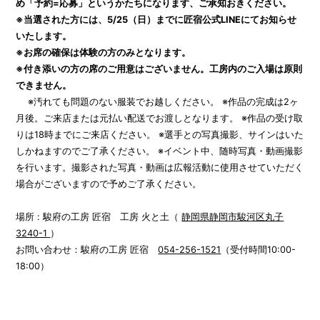
め「予約=応募」というかたちになります、ご承知おきください。
※当選された方には、5/25（日）までに匠宿公式LINEにてお知らせ
いたします。
※お席の確保は体験の方のみとなります。
※付き添いの方の席のご用意はございません。工房内のご入場は原則
できません。
※汚れても問題のない服装でお越しください。 ※作品の完成は2ヶ
月後。ご来店または元払い配送でお渡しとなります。 ※作品の受け取
りは18時までにご来店ください。 ※選手との写真撮影、サインはいた
しかねますのでご了承ください。 ※イベント中、随時写真・動画撮影
を行います。撮影された写真・動画は広報活動に使用させていただく
場合がございますので予めご了承ください。
場所 : 駿府の工房 匠宿 工房 火と土（
静岡県静岡市駿河区丸子
3240-1
）
お問い合わせ：駿府の工房 匠宿
054-256-1521
（受付時間10:00-
18:00）