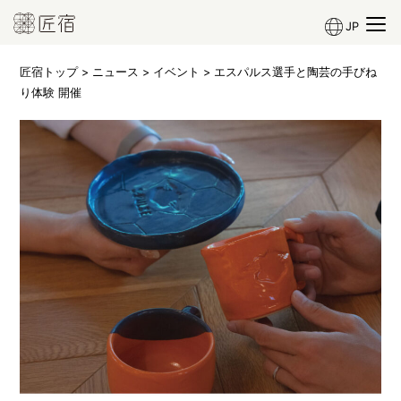
JP
匠宿トップ
>
ニュース
>
イベント
> エスパルス選手と陶芸の手びね
り体験 開催