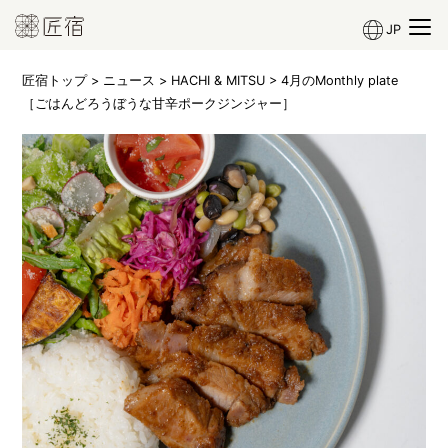
JP
匠宿トップ
>
ニュース
>
HACHI & MITSU
> 4月のMonthly plate
［ごはんどろうぼうな甘辛ポークジンジャー］