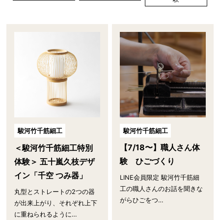
駿河竹千筋細工
駿河竹千筋細工
【7/18〜】職人さん体
＜駿河竹千筋細工特別
験 ひごづくり
体験＞ 五十嵐久枝デザ
イン「千空 つみ器」
LINE会員限定 駿河竹千筋細
工の職人さんのお話を聞きな
丸型とストレートの2つの器
がらひごをつ…
が出来上がり、それぞれ上下
に重ねられるように…