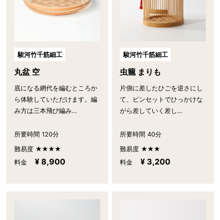
駿河竹千筋細工
駿河竹千筋細工
丸盆 空
虫籠 まりも
底になる網代を編むところか
片側に差したひごを逆さにし
ら体験していただけます。編
て、ピンセットでひっかけな
み方は三本飛び編み…
がら差していく差し…
所要時間 120分
所要時間 40分
難易度 ★★★★
難易度 ★★★
¥ 8,900
¥ 3,200
料金
料金