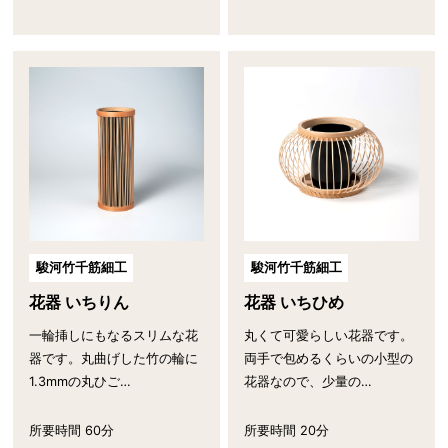
駿河竹千筋細工
駿河竹千筋細工
花器 いちりん
花器 いちひめ
一輪挿しにもなるスリムな花
丸くて可愛らしい花器です。
器です。丸曲げした竹の輪に
両手で包めるくらいの小型の
1.3mmの丸ひご…
花器なので、少量の…
所要時間 60分
所要時間 20分