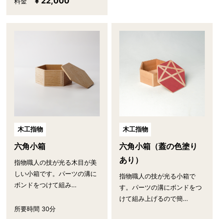
¥ 22,000
料金
木工指物
木工指物
六角小箱
六角小箱（蓋の色塗り
あり）
指物職人の技が光る木目が美
しい小箱です。パーツの溝に
指物職人の技が光る小箱で
ボンドをつけて組み…
す。パーツの溝にボンドをつ
けて組み上げるので簡…
所要時間 30分