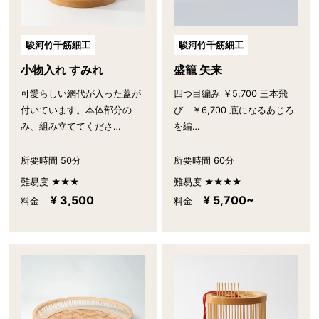
駿河竹千筋細工
駿河竹千筋細工
小物入れ すみれ
盛籠 矢来
可愛らしい網代が入った蓋が
四つ目編み ￥5,700 三本飛
付いています。本体部分の
び ￥6,700 底になるあじろ
み、組み立ててくださ…
を編…
所要時間 50分
所要時間 60分
難易度 ★★★
難易度 ★★★★
¥ 3,500
¥ 5,700~
料金
料金