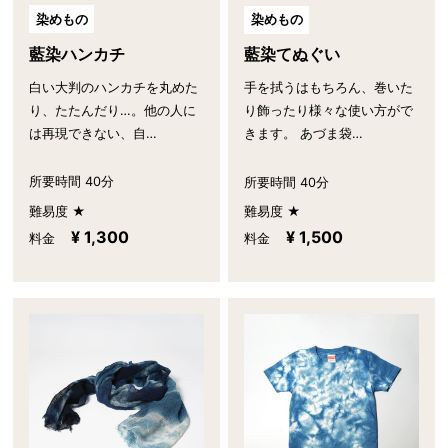
染めもの
染めもの
藍染ハンカチ
藍染てぬぐい
白い大判のハンカチを丸めた
手を拭うはもちろん、巻いた
り、たたんだり…。他の人に
り飾ったり様々な使い方がで
は再現できない、自…
きます。 あづま袋…
所要時間 40分
所要時間 40分
難易度 ★
難易度 ★
¥ 1,300
¥ 1,500
料金
料金