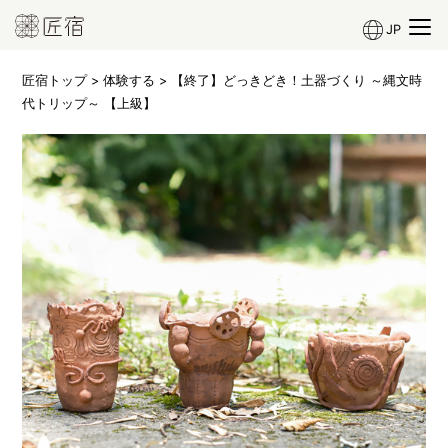
JP
匠宿トップ
>
体験する
> 【終了】どっきどき！土器づくり ～縄文時
代トリップ～ 【上級】