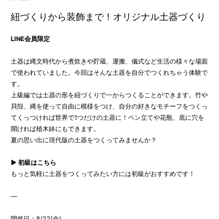
紐づくりから装飾まで！オリジナル土器づくり
LINE会員限定
土器は縄文時代から煮炊きや貯蔵、運搬、儀式など生活の様々な場面
で使われていました。今回はそんな土器を自分でつくれちゃう体験で
す。
上級編では土器の形を紐づくりで一からつくることができます。竹や
貝殻、縄を使って自由に模様をつけ、自分の好きなモチーフをつくっ
てくっつければ世界で1つだけの土器に！ペン立てや花瓶、底に穴を
開ければ植木鉢にもできます。
夏の思い出に現代版の土器をつくってみませんか？
▶ 初級はこちら
もっと気軽に土器をつくってみたい方には初級がおすすめです！
—
開催日：8/22(金)