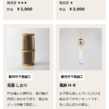
難易度 ★★★
難易度 ★
¥ 3,900
¥ 3,000
料金
料金
駿河竹千筋細工
駿河竹千筋細工
花器 しおり
風鈴 H-8
竹を編んだ網代を、底の輪の
お子様も楽しんでいただける
内径に合わせて切り、籠止め
組み立てやすいキットです。
という内輪で固定し…
丸くぼんぼりの様な…