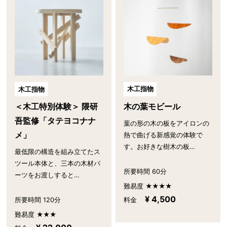
木工指物
木工指物
木の葉モビール
＜木工特別体験＞ 隈研
吾監修「タテヨコナナ
葉の形の木の板をアイロンの
メ」
熱で曲げる新感覚の体験で
す。お好きな樹木の板…
最低限の構造を組み立てたス
ツール本体と、三本の木材パ
所要時間 60分
ーツをお渡しすると…
難易度 ★★★★
¥ 4,500
所要時間 120分
料金
難易度 ★★★