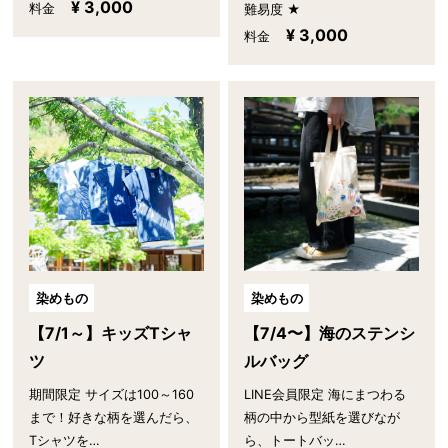
¥ 3,000
料金
難易度 ★
¥ 3,000
料金
染めもの
染めもの
【7/1～】キッズTシャ
【7/4〜】海のステンシ
ツ
ルバッグ
期間限定 サイズは100～160
LINE会員限定 海にまつわる
まで！好きな柄を選んだら、
柄の中から型紙を選びなが
Tシャツを…
ら、トートバッ…