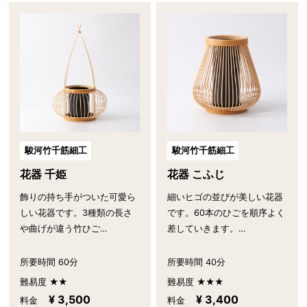
駿河竹千筋細工
駿河竹千筋細工
花器 千姫
花器 こふじ
飾りの持ち手がついた可愛ら
細いヒゴの並びが美しい花器
しい花器です。3種類の長さ
です。60本のひごを順序よく
や曲げが違う竹ひご…
差していきます。…
所要時間 60分
所要時間 40分
難易度 ★★
難易度 ★★★
¥ 3,500
¥ 3,400
料金
料金