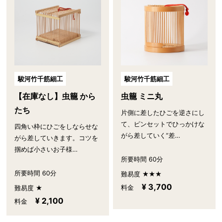
駿河竹千筋細工
駿河竹千筋細工
【在庫なし】虫籠 から
虫籠 ミニ丸
たち
片側に差したひごを逆さにし
て、ピンセットでひっかけな
四角い枠にひごをしならせな
がら差していく”差…
がら差していきます。コツを
掴めば小さいお子様…
所要時間 60分
所要時間 60分
難易度 ★★★
¥ 3,700
料金
難易度 ★
¥ 2,100
料金