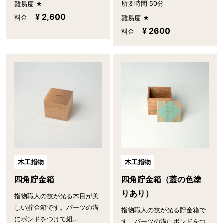
所要時間 50分
難易度 ★
¥ 2,600
料金
難易度 ★
¥ 2600
料金
木工指物
木工指物
四角貯金箱
四角貯金箱（蓋の色塗
りあり）
指物職人の技が光る木目が美
しい貯金箱です。パーツの溝
指物職人の技が光る貯金箱で
にボンドをつけて組…
す。パーツの溝にボンドをつ