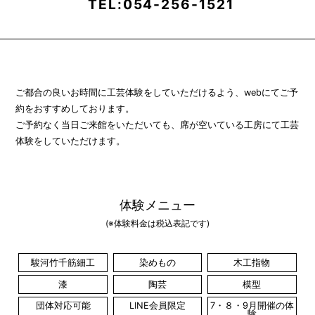
TEL:054-256-1521
ご都合の良いお時間に工芸体験をしていただけるよう、webにてご予
約をおすすめしております。
ご予約なく当日ご来館をいただいても、席が空いている工房にて工芸
体験をしていただけます。
体験メニュー
(※体験料金は税込表記です)
駿河竹千筋細工
染めもの
木工指物
漆
陶芸
模型
団体対応可能
LINE会員限定
7・８・9月開催の体
験