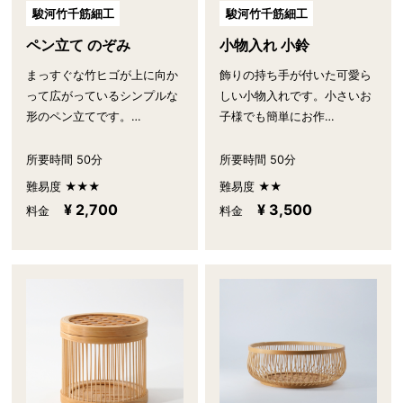
駿河竹千筋細工
駿河竹千筋細工
ペン立て のぞみ
小物入れ 小鈴
まっすぐな竹ヒゴが上に向か
飾りの持ち手が付いた可愛ら
って広がっているシンプルな
しい小物入れです。小さいお
形のペン立てです。…
子様でも簡単にお作…
所要時間 50分
所要時間 50分
難易度 ★★★
難易度 ★★
¥ 2,700
¥ 3,500
料金
料金