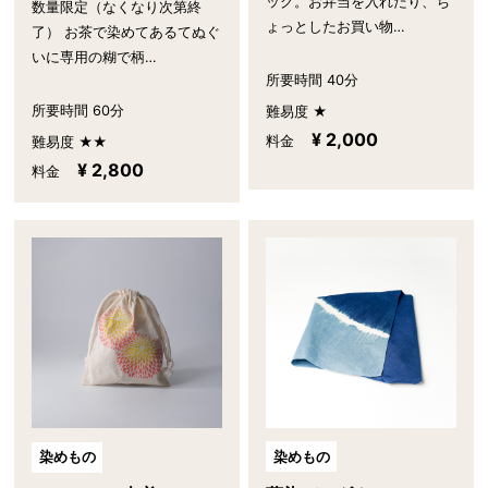
ッグ。お弁当を入れたり、ち
数量限定（なくなり次第終
ょっとしたお買い物…
了） お茶で染めてあるてぬぐ
いに専用の糊で柄…
所要時間 40分
所要時間 60分
難易度 ★
¥ 2,000
料金
難易度 ★★
¥ 2,800
料金
染めもの
染めもの